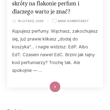
skróty na flakonie perfum i
dlaczego warto je znać?
DO
18 LUTEGO, 2026
BRAK KOMENTARZY
EDP,
Kupujesz perfumy. Wąchasz, zakochujesz
EDT,
EDC
się, już prawie klikasz „dodaj do
–
koszyka”… i nagle widzisz: EdP. Albo
CO
OZNACZAJĄ
EdT. Czasem nawet EdC. Brzmi jak tajny
TE
kod perfumiarzy? Trochę tak. Ale
SKRÓTY
NA
spokojnie — …
FLAKONIE
PERFUM
I
Dowiedz się więcej
DLACZEGO
WARTO
JE
ZNAĆ?